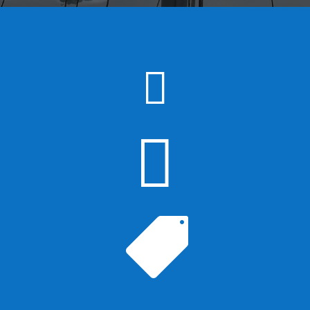


